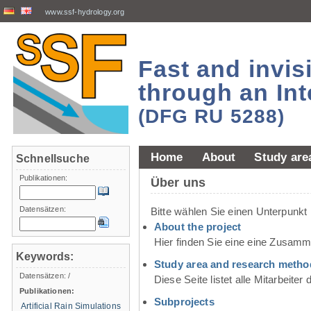
www.ssf-hydrology.org
Fast and invi
through an Int
(DFG RU 5288)
Home
About
Study are
Schnellsuche
Publikationen:
Über uns
Datensätzen:
Bitte wählen Sie einen Unterpunkt
About the project
Hier finden Sie eine eine Zusam
Keywords:
Study area and research metho
Datensätzen:
/
Diese Seite listet alle Mitarbeit
Publikationen:
Subprojects
Artificial Rain Simulations