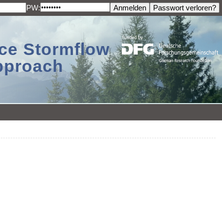
PW:
ace Stormflow
Approach