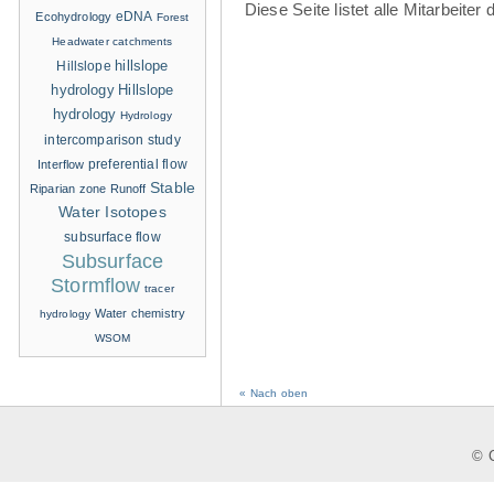
Diese Seite listet alle Mitarbeit
eDNA
Ecohydrology
Forest
Headwater catchments
hillslope
Hillslope
hydrology
Hillslope
hydrology
Hydrology
intercomparison study
Interflow
preferential flow
Stable
Riparian zone
Runoff
Water Isotopes
subsurface flow
Subsurface
Stormflow
tracer
Water chemistry
hydrology
WSOM
« Nach oben
© C