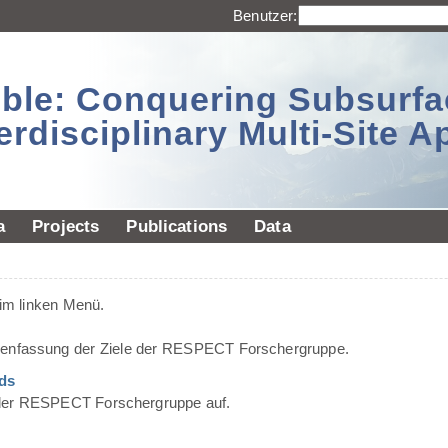
Benutzer:
sible: Conquering Subsurf
erdisciplinary Multi-Site 
a
Projects
Publications
Data
 im linken Menü.
menfassung der Ziele der RESPECT Forschergruppe.
ds
er der RESPECT Forschergruppe auf.