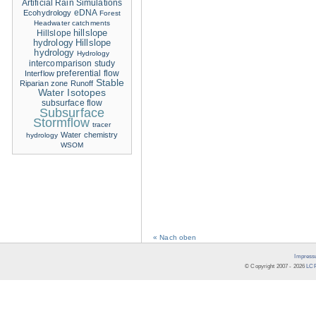
Artificial Rain Simulations
eDNA
Ecohydrology
Forest
Headwater catchments
hillslope
Hillslope
hydrology
Hillslope
hydrology
Hydrology
intercomparison study
Interflow
preferential flow
Stable
Riparian zone
Runoff
Water Isotopes
subsurface flow
Subsurface
Stormflow
tracer
Water chemistry
hydrology
WSOM
« Nach oben
Impress
© Copyright 2007 -
2026
LCR