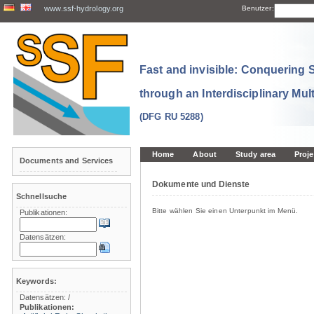
www.ssf-hydrology.org
Benutzer:
Fast and invisible: Conquering
through an Interdisciplinary Mul
(DFG RU 5288)
Home
About
Study area
Proje
Documents and Services
Dokumente und Dienste
Schnellsuche
Bitte wählen Sie einen Unterpunkt im Menü.
Publikationen:
Datensätzen:
Keywords:
Datensätzen:
/
Publikationen: