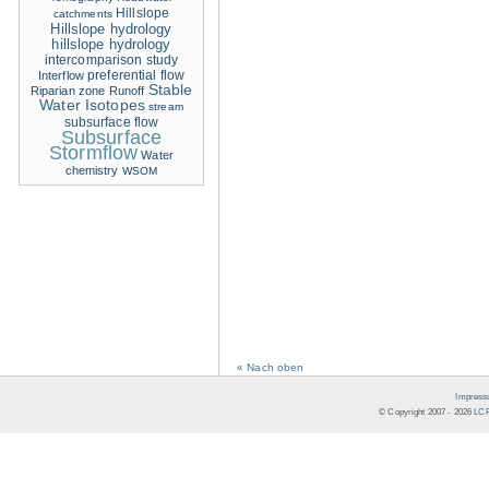
Hillslope
catchments
Hillslope hydrology
hillslope hydrology
intercomparison study
Interflow
preferential flow
Stable
Riparian zone
Runoff
Water Isotopes
stream
subsurface flow
Subsurface
Stormflow
Water
chemistry
WSOM
« Nach oben
Impress
© Copyright 2007 -
2026
LCR