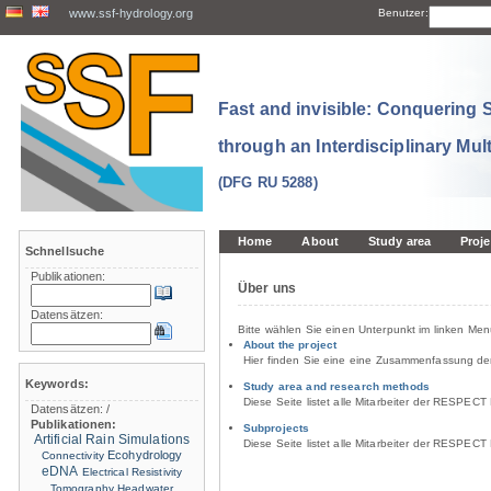
www.ssf-hydrology.org
Benutzer:
Fast and invisible: Conquering
through an Interdisciplinary Mul
(DFG RU 5288)
Home
About
Study area
Proje
Schnellsuche
Publikationen:
Über uns
Datensätzen:
Bitte wählen Sie einen Unterpunkt im linken Men
About the project
Hier finden Sie eine eine Zusammenfassung de
Keywords:
Study area and research methods
Diese Seite listet alle Mitarbeiter der RESPECT
Datensätzen:
/
Publikationen:
Subprojects
Artificial Rain Simulations
Diese Seite listet alle Mitarbeiter der RESPECT
Ecohydrology
Connectivity
eDNA
Electrical Resistivity
Tomography
Headwater