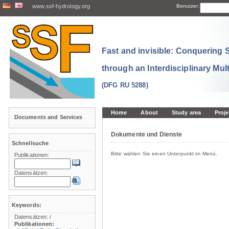
www.ssf-hydrology.org
Benutzer:
Fast and invisible: Conquering
through an Interdisciplinary Mul
(DFG RU 5288)
Home
About
Study area
Proje
Documents and Services
Dokumente und Dienste
Schnellsuche
Bitte wählen Sie einen Unterpunkt im Menü.
Publikationen:
Datensätzen:
Keywords:
Datensätzen:
/
Publikationen: