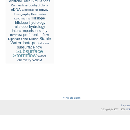
Artificial Rain Simulations
Ecohydrology
Connectivity
eDNA
Electrical Resistivity
Tomography
Headwater
Hillslope
catchments
Hillslope hydrology
hillslope hydrology
intercomparison study
Interflow
preferential flow
Stable
Riparian zone
Runoff
Water Isotopes
stream
subsurface flow
Subsurface
Stormflow
Water
chemistry
WSOM
« Nach oben
Impress
© Copyright 2007 -
2026
LCR