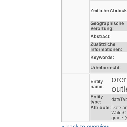
Zeitliche Abdec
Geographische
Verortung:
Abstract:
Zusätzliche
Informationen:
Keywords:
Urheberrecht:
ore
Entity
name:
out
Entity
dataTa
type:
Attribute:
Date an
WaterCo
grade (
» back to overview