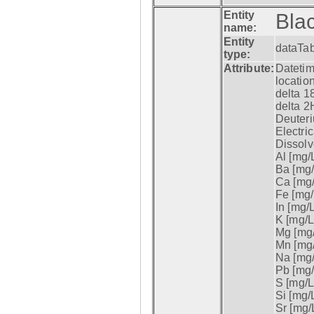
Entity
Blac
name:
Entity
dataTa
type:
Attribute:
Datetim
location
delta 18
delta 2H
Deuteri
Electri
Dissolv
Al [mg/L
Ba [mg/
Ca [mg/
Fe [mg/
In [mg/L
K [mg/L]
Mg [mg/
Mn [mg/
Na [mg/
Pb [mg/
S [mg/L]
Si [mg/L
Sr [mg/L