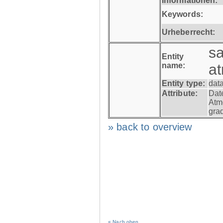
Informationen:
Keywords:
Urheberrecht:
s
Entity
name:
a
Entity type:
dat
Attribute:
Dat
Atm
gra
» back to overview
« Nach oben