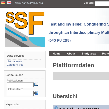
www.ssf-hydrology.org
Benutzer:
Fast and invisible: Conquering
through an Interdisciplinary Mul
(DFG RU 5288)
Home
About
Study area
Proje
Data Services
List datasets
Plattformdaten
Category tree
Schnellsuche
Publikationen:
Datensätzen:
Übersicht
Keywords: