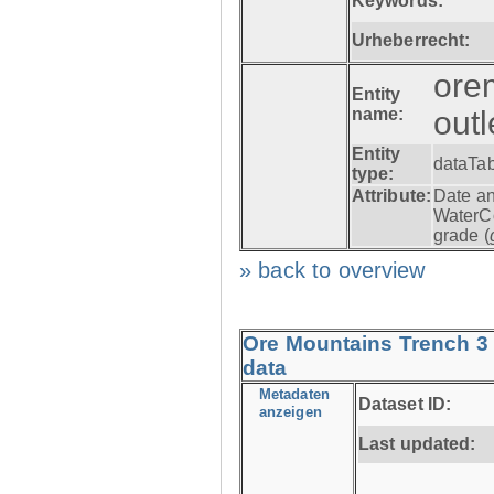
Keywords:
Urheberrecht:
ore
Entity
name:
out
Entity
dataTa
type:
Attribute:
Date an
WaterC
grade (
» back to overview
Ore Mountains Trench 3 
data
Metadaten
Dataset ID:
anzeigen
Last updated: