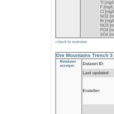
Tl [mg/L
F [mg/L]
Cl [mg/L
NO2 [mg
Br [mg/L
NO3 [mg
PO4 [mg
SO4 [mg
» back to overview
Ore Mountains Trench 3 
Metadaten
Dataset ID:
anzeigen
Last updated:
Ersteller: