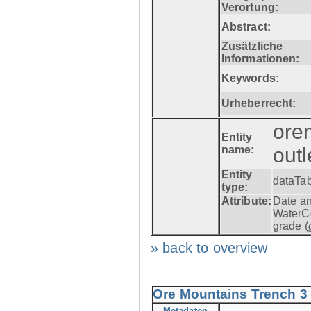
Verortung:
Abstract:
Zusätzliche
Informationen:
Keywords:
Urheberrecht:
ore
Entity
name:
out
Entity
dataTa
type:
Attribute:
Date an
WaterCo
grade (
» back to overview
Ore Mountains Trench 3 -
Metadaten