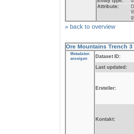
Entity type:
d
Attribute:
D
W
g
» back to overview
Ore Mountains Trench 3 
Metadaten
Dataset ID:
anzeigen
Last updated:
Ersteller:
Kontakt: