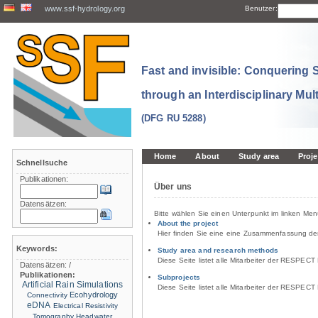
www.ssf-hydrology.org
Benutzer:
Fast and invisible: Conquering
through an Interdisciplinary Mul
(DFG RU 5288)
Home
About
Study area
Proje
Schnellsuche
Publikationen:
Über uns
Datensätzen:
Bitte wählen Sie einen Unterpunkt im linken Men
About the project
Hier finden Sie eine eine Zusammenfassung de
Keywords:
Study area and research methods
Diese Seite listet alle Mitarbeiter der RESPECT
Datensätzen:
/
Publikationen:
Subprojects
Artificial Rain Simulations
Diese Seite listet alle Mitarbeiter der RESPECT
Ecohydrology
Connectivity
eDNA
Electrical Resistivity
Tomography
Headwater