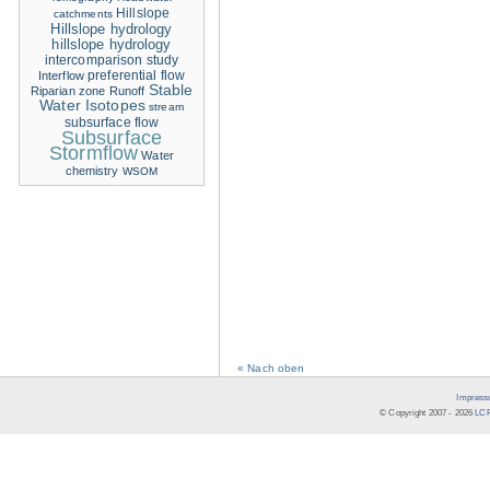
Hillslope
catchments
Hillslope hydrology
hillslope hydrology
intercomparison study
Interflow
preferential flow
Stable
Riparian zone
Runoff
Water Isotopes
stream
subsurface flow
Subsurface
Stormflow
Water
chemistry
WSOM
« Nach oben
Impress
© Copyright 2007 -
2026
LCR