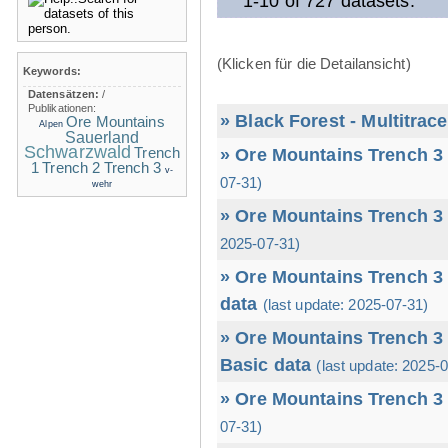
1-10 of 727 datasets.
(Klicken für die Detailansicht)
Keywords:
Datensätzen:
/
Publikationen:
» Black Forest - Multitrac
Ore Mountains
Alpen
Sauerland
Schwarzwald
Trench
» Ore Mountains Trench 3 
1
Trench 2
Trench 3
v-
07-31)
wehr
» Ore Mountains Trench 3 
2025-07-31)
» Ore Mountains Trench 3 
data
(last update: 2025-07-31)
» Ore Mountains Trench 3 
Basic data
(last update: 2025-
» Ore Mountains Trench 3 
07-31)