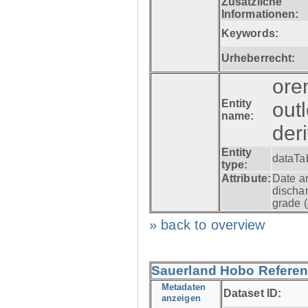
Zusätzliche
Informationen:
Keywords:
Urheberrecht:
ore
Entity
out
name:
der
Entity
dataTa
type:
Attribute:
Date a
dischar
grade (
» back to overview
Sauerland Hobo Referen
Metadaten
Dataset ID:
anzeigen