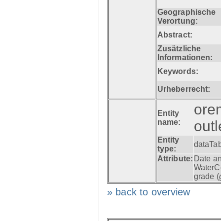
Geographische
Verortung:
Abstract:
Zusätzliche
Informationen:
Keywords:
Urheberrecht:
ore
Entity
name:
out
Entity
dataTa
type:
Attribute:
Date an
WaterCo
grade (
» back to overview