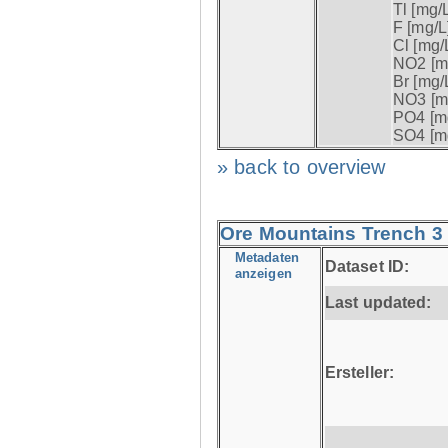
Tl [mg/L
F [mg/L]
Cl [mg/L
NO2 [mg
Br [mg/L
NO3 [mg
PO4 [mg
SO4 [mg
» back to overview
Ore Mountains Trench 3 
Metadaten
Dataset ID:
anzeigen
Last updated:
Ersteller: