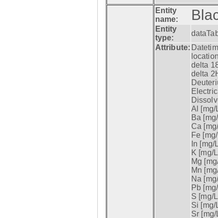
Entity
Blac
name:
Entity
dataTa
type:
Attribute:
Datetim
location
delta 18
delta 2H
Deuteri
Electri
Dissolv
Al [mg/L
Ba [mg/
Ca [mg/
Fe [mg/
In [mg/L
K [mg/L]
Mg [mg/
Mn [mg/
Na [mg/
Pb [mg/
S [mg/L]
Si [mg/L
Sr [mg/L