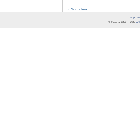
« Nach oben
Impress
© Copyright 2007 -
2026
LCR