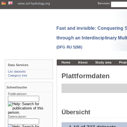
www.ssf-hydrology.org
Benutzer:
Fast and invisible: Conquering
through an Interdisciplinary Mul
(DFG RU 5288)
Home
About
Study area
Proje
Data Services
List datasets
Plattformdaten
Category tree
Schnellsuche
Publikationen:
Übersicht
Datensätzen: