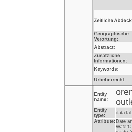
Zeitliche Abdec
Geographische
Verortung:
Abstract:
Zusätzliche
Informationen:
Keywords:
Urheberrecht:
ore
Entity
name:
out
Entity
dataTa
type:
Attribute:
Date an
WaterCo
grade (