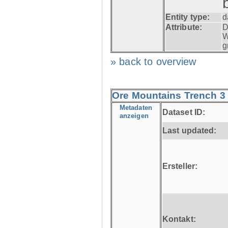
Entity type:
d
Attribute:
D
W
g
» back to overview
Ore Mountains Trench 3 
Metadaten
Dataset ID:
anzeigen
Last updated:
Ersteller:
Kontakt: