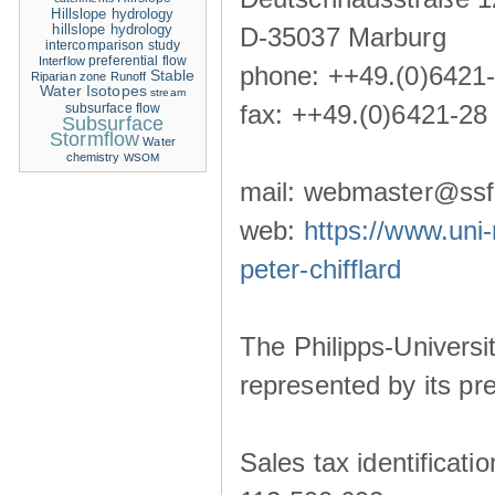
Hillslope hydrology
hillslope hydrology
D-35037 Marburg
intercomparison study
Interflow
preferential flow
phone: ++49.(0)6421
Stable
Riparian zone
Runoff
Water Isotopes
stream
fax: ++49.(0)6421-28
subsurface flow
Subsurface
Stormflow
Water
chemistry
WSOM
mail: webmaster@ssf-
web:
https://www.uni-
peter-chifflard
The Philipps-Universit
represented by its pre
Sales tax identificat