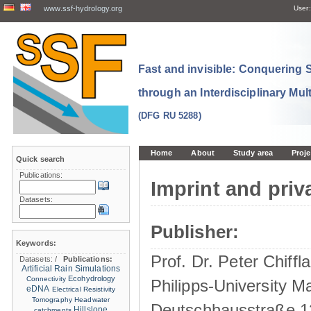
www.ssf-hydrology.org
User:
Fast and invisible: Conquering
through an Interdisciplinary Mul
(DFG RU 5288)
Home
About
Study area
Proje
Quick search
Publications:
Imprint and priv
Datasets:
Publisher:
Keywords:
Prof. Dr. Peter Chiffla
Datasets:
/
Publications:
Artificial Rain Simulations
Ecohydrology
Connectivity
Philipps-University M
eDNA
Electrical Resistivity
Tomography
Headwater
Deutschhausstraße 1
Hillslope
catchments