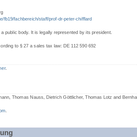
rg
/fb19/fachbereich/staff/prof-dr-peter-chifflard
a public body. It is legally represented by its president.
cording to § 27 a sales tax law: DE 112 590 692
mer
.
mann, Thomas Nauss, Dietrich Göttlicher, Thomas Lotz and Bernh
com
.
rung