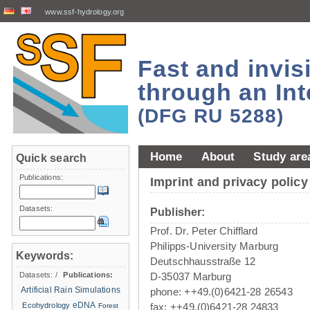
www.ssf-hydrology.org
Fast and invi
through an Int
(DFG RU 5288)
Home
About
Study are
Quick search
Publications:
Imprint and privacy policy
Datasets:
Publisher:
Prof. Dr. Peter Chifflard
Philipps-University Marburg
Keywords:
Deutschhausstraße 12
Datasets:
/
Publications:
D-35037 Marburg
Artificial Rain Simulations
phone: ++49.(0)6421-28 26543
eDNA
Ecohydrology
fax: ++49.(0)6421-28 24833
Forest