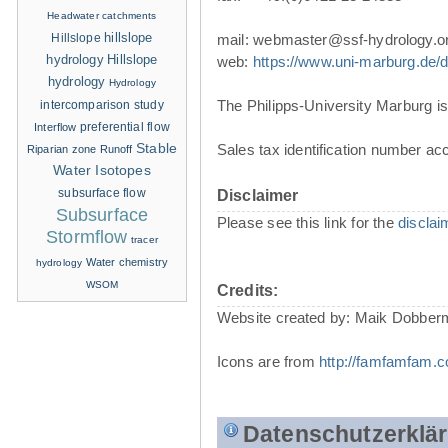
Headwater catchments
hillslope
Hillslope
mail: webmaster@ssf-hydrology.o
hydrology
Hillslope
web:
https://www.uni-marburg.de/de
hydrology
Hydrology
The Philipps-University Marburg is 
intercomparison study
Interflow
preferential flow
Stable
Sales tax identification number ac
Riparian zone
Runoff
Water Isotopes
subsurface flow
Disclaimer
Subsurface
Please see this link for the
disclai
Stormflow
tracer
Water chemistry
hydrology
WSOM
Credits:
Website created by: Maik Dobber
Icons are from
http://famfamfam.
Datenschutzerklä