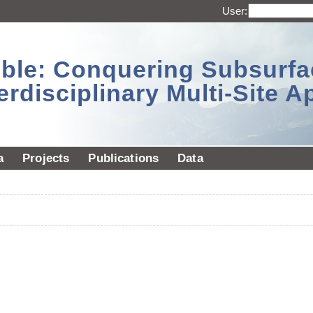
User:
sible: Conquering Subsurf
erdisciplinary Multi-Site 
a
Projects
Publications
Data