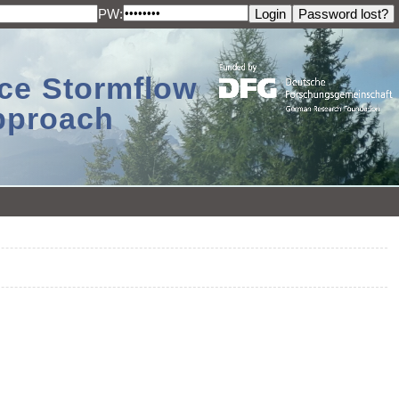
PW:
ace Stormflow
Approach