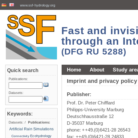
www.ssf-hydrology.org
Fast and invi
through an Int
(DFG RU 5288)
Home
About
Study are
Quick search
Publications:
Imprint and privacy policy
Datasets:
Publisher:
Prof. Dr. Peter Chifflard
Philipps-University Marburg
Keywords:
Deutschhausstraße 12
Datasets:
/
Publications:
D-35037 Marburg
Artificial Rain Simulations
phone: ++49.(0)6421-28 26543
Ecohydrology
fax: ++49.(0)6421-28 24833
Connectivity