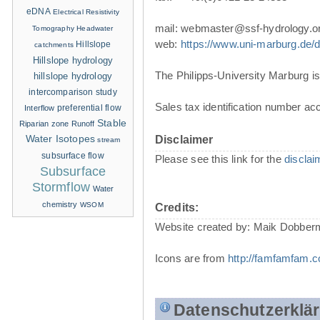
eDNA
Electrical Resistivity
mail: webmaster@ssf-hydrology.o
Tomography
Headwater
web:
https://www.uni-marburg.de/de
Hillslope
catchments
Hillslope hydrology
The Philipps-University Marburg is 
hillslope hydrology
intercomparison study
Sales tax identification number ac
Interflow
preferential flow
Stable
Riparian zone
Runoff
Water Isotopes
Disclaimer
stream
subsurface flow
Please see this link for the
disclai
Subsurface
Stormflow
Water
chemistry
WSOM
Credits:
Website created by: Maik Dobber
Icons are from
http://famfamfam.
Datenschutzerklä