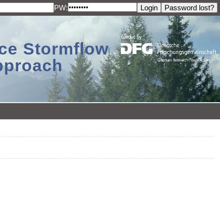
PW:
ace Stormflow
Approach