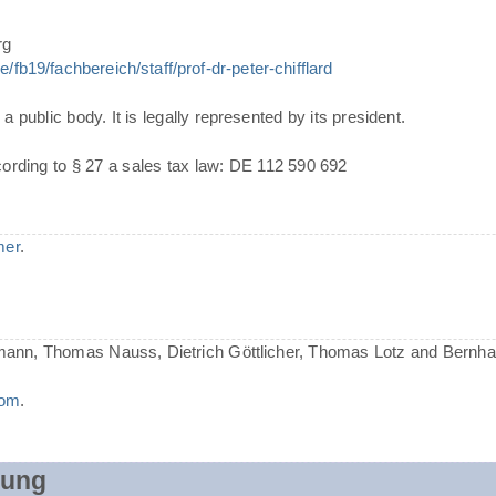
rg
/fb19/fachbereich/staff/prof-dr-peter-chifflard
a public body. It is legally represented by its president.
cording to § 27 a sales tax law: DE 112 590 692
mer
.
mann, Thomas Nauss, Dietrich Göttlicher, Thomas Lotz and Bernh
com
.
rung