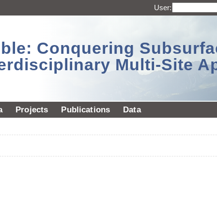
User:
sible: Conquering Subsurf
erdisciplinary Multi-Site 
a
Projects
Publications
Data