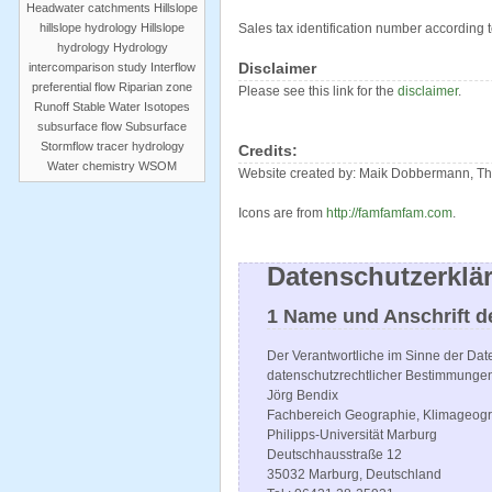
Headwater catchments
Hillslope
hillslope hydrology
Hillslope
Sales tax identification number according 
hydrology
Hydrology
Disclaimer
intercomparison study
Interflow
preferential flow
Riparian zone
Please see this link for the
disclaimer
.
Runoff
Stable Water Isotopes
subsurface flow
Subsurface
Stormflow
tracer hydrology
Credits:
Water chemistry
WSOM
Website created by: Maik Dobbermann, Th
Icons are from
http://famfamfam.com
.
Datenschutzerklä
1 Name und Anschrift d
Der Verantwortliche im Sinne der Da
datenschutzrechtlicher Bestimmungen 
Jörg Bendix
Fachbereich Geographie, Klimageog
Philipps-Universität Marburg
Deutschhausstraße 12
35032 Marburg, Deutschland