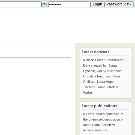
PW:
Latest datasets
» Black Forest - Multitracer
Data created by: Jonas
Pyschik, Alexey Kuleshov,
Christina Fasching, Peter
Chifflard, Luisa Hopp,
Theresa Blume, Markus
Weiler
Latest publications
» Event-based dynamics of
the chemical composition of
subsurface stormflow
across seasons.