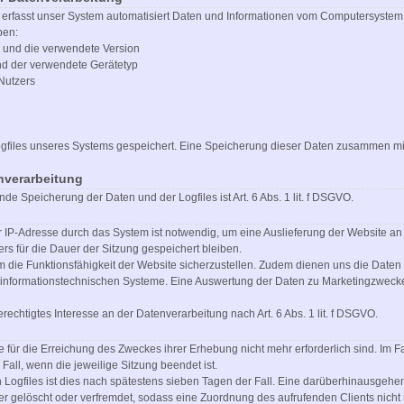
te erfasst unser System automatisiert Daten und Informationen vom Computersyste
ben:
 und die verwendete Version
nd der verwendete Gerätetyp
Nutzers
Logfiles unseres Systems gespeichert. Eine Speicherung dieser Daten zusammen 
nverarbeitung
e Speicherung der Daten und der Logfiles ist Art. 6 Abs. 1 lit. f DSGVO.
IP-Adresse durch das System ist notwendig, um eine Auslieferung der Website an
rs für die Dauer der Sitzung gespeichert bleiben.
um die Funktionsfähigkeit der Website sicherzustellen. Zudem dienen uns die Daten
er informationstechnischen Systeme. Eine Auswertung der Daten zu Marketingzwec
rechtigtes Interesse an der Datenverarbeitung nach Art. 6 Abs. 1 lit. f DSGVO.
 für die Erreichung des Zweckes ihrer Erhebung nicht mehr erforderlich sind. Im F
 Fall, wenn die jeweilige Sitzung beendet ist.
n Logfiles ist dies nach spätestens sieben Tagen der Fall. Eine darüberhinausgehe
er gelöscht oder verfremdet, sodass eine Zuordnung des aufrufenden Clients nicht 