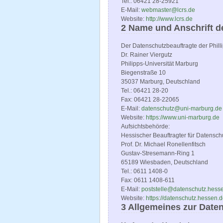
Tel.: 06421 28-25921
E-Mail:
webmaster@lcrs.de
Website:
http://www.lcrs.de
2 Name und Anschrift d
Der Datenschutzbeauftragte der Phillip
Dr. Rainer Viergutz
Philipps-Universität Marburg
Biegenstraße 10
35037 Marburg, Deutschland
Tel.: 06421 28-20
Fax: 06421 28-22065
E-Mail:
datenschutz@uni-marburg.de
Website:
https://www.uni-marburg.de
Aufsichtsbehörde:
Hessischer Beauftragter für Datenschu
Prof. Dr. Michael Ronellenfitsch
Gustav-Stresemann-Ring 1
65189 Wiesbaden, Deutschland
Tel.: 0611 1408-0
Fax: 0611 1408-611
E-Mail:
poststelle@datenschutz.hess
Website:
https://datenschutz.hessen.
3 Allgemeines zur Date