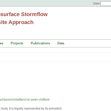
User:
bsurface Stormflow
-Site Approach
ea
Projects
Publications
Data
hbereich/staff/prof-dr-peter-chifflard
body. It is legally represented by its president.