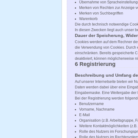
Übernahme von Spracheinstellun
Merken von Rechten zur Anzeige v
Merken von Suchbegriffen
Warenkorb
Die durch technisch notwendige Cook
In diesen Zwecken liegt auch unser be
Dauer der Speicherung, Wide
Cookies werden auf dem Rechner des N
die Verwendung von Cookies. Durch e
einschränken. Bereits gespeicherte C
deaktiviert, können möglicherweise n
6 Registrierung
Beschreibung und Umfang der
Auf unserer Internetseite bieten wir
Daten werden dabei über eine Eingabe
Eingabemaske. Eine Weitergabe der D
Bei der Registrierung werden folgend
Benutzername
Vorname, Nachname
E-Mail
Organisation (z.B. Arbeitsgruppe, F
Weitere Kontaktmöglichkeiten (z.B
Rolle des Nutzers im Forschungsp
Rolle des Nutzers im Rechtesyste