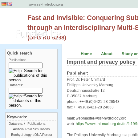
www.ssf-hydrology.org
Fast and invisible: Conquering Su
through an Interdisciplinary Multi
(DFG RU 5288)
Quick search
Home
About
Study ar
Publications:
Imprint and privacy policy
Publisher:
Prof. Dr. Peter Chifflard
Philipps-University Marburg
Datasets:
Deutschhausstraße 12
D-35037 Marburg
phone: ++49.(0)6421-28 26543
fax: ++49.(0)6421-28 24833
Keywords:
mail: webmaster@ssf-hydrology.org
Datasets:
/
Publications:
web:
https://www.uni-marburg.de/de/fb19/fac
Artificial Rain Simulations
Ecohydrology
eDNA
Forest
The Philipps-University Marburg is a public 