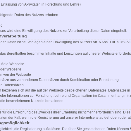
 Erfassung von Aktivitäten in Forschung und Lehre)
folgende Daten des Nutzers erhoben:
ng
s wird eine Einwilligung des Nutzers zur Verarbeitung dieser Daten eingeholt.
nverarbeitung
er Daten ist bei Vorliegen einer Einwilligung des Nutzers Art. 6 Abs. 1 lit. a DSGV
r das Bereithalten bestimmter Inhalte und Leistungen auf unserer Website erforderl
f die Webseite
 der Webseite
n von der Webseite
sätze aus vorhandenen Datensätzen durch Kombination oder Berechnung
en Datensätzen
n beziehen sich auf die auf der Webseite gespeicherten Datensätze. Datensätze i
oder Informationen zur Forschung, Lehre und Organisation im Zusammenhang mit
 die beschriebenen Nutzerinformationen.
 für die Erreichung des Zweckes ihrer Erhebung nicht mehr erforderlich sind. Dies 
en der Fall, wenn die Registrierung auf unserer Internetseite aufgehoben oder a
ngsmöglichkeit
glichkeit, die Registrierung aufzulösen. Die über Sie gespeicherten Daten können S