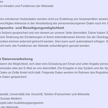
gen
on Inhalten und Funktionen der Webseite
ies erhobenen Nutzerdaten werden nicht zur Erstellung von Nutzerprofilen verwen
rechtigtes Interesse in der Verarbeitung der personenbezogenen Daten nach Art. 6 
rspruchs- und Beseitigungsmöglichkeit
utzers gespeichert und von diesem an unserer Seite übermittelt. Daher haben Sie
ine Änderung der Einstellungen in Ihrem Internetbrowser können Sie die Übertra
ookies können jederzeit gelöscht werden. Dies kann auch automatisiert erfolgen.
icht mehr alle Funktionen der Website vollumfänglich genutzt werden.
 Datenverarbeitung
 Nutzern die Möglichkeit, sich über eine Einladung per Email und unter Angabe per
maske oder per E-Mail an uns übermittelt. Die Eingabe in das System und die Spe
aten an Dritte findet nicht statt. Folgende Daten werden im Rahmen des Registri
e Daten gespeichert:
akultät, Universität) inkl. Anschrift, Telefon-/Faxnummer und Webseite
. Soziale Medien)
rojekt oder Ausbildungsprogramm
m der Webseite