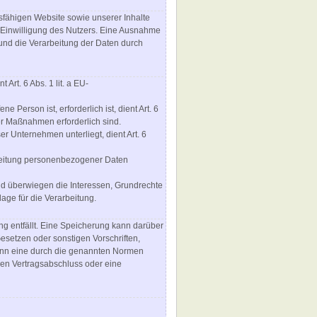
nsfähigen Website sowie unserer Inhalte
h Einwilligung des Nutzers. Eine Ausnahme
t und die Verarbeitung der Daten durch
rt. 6 Abs. 1 lit. a EU-
Person ist, erforderlich ist, dient Art. 6
er Maßnahmen erforderlich sind.
er Unternehmen unterliegt, dient Art. 6
rbeitung personenbezogener Daten
und überwiegen die Interessen, Grundrechte
lage für die Verarbeitung.
g entfällt. Eine Speicherung kann darüber
setzen oder sonstigen Vorschriften,
wenn eine durch die genannten Normen
inen Vertragsabschluss oder eine