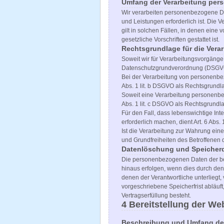
Umfang der Verarbeitung per
Wir verarbeiten personenbezogene Dat
und Leistungen erforderlich ist. Die
gilt in solchen Fällen, in denen eine
gesetzliche Vorschriften gestattet ist.
Rechtsgrundlage für die Ver
Soweit wir für Verarbeitungsvorgänge 
Datenschutzgrundverordnung (DSGVO
Bei der Verarbeitung von personenbezog
Abs. 1 lit. b DSGVO als Rechtsgrundla
Soweit eine Verarbeitung personenbezo
Abs. 1 lit. c DSGVO als Rechtsgrundl
Für den Fall, dass lebenswichtige In
erforderlich machen, dient Art. 6 Abs.
Ist die Verarbeitung zur Wahrung ein
und Grundfreiheiten des Betroffenen da
Datenlöschung und Speicher
Die personenbezogenen Daten der bet
hinaus erfolgen, wenn dies durch den
denen der Verantwortliche unterlieg
vorgeschriebene Speicherfrist abläuft
Vertragserfüllung besteht.
4 Bereitstellung der We
Beschreibung und Umfang der