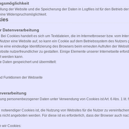
ngsmöglichkeit
lung der Website und die Speicherung der Daten in Logfiles ist für den Betrieb der 
keine Widerspruchsmöglichkeit.
ies
 Datenverarbeitung
Bei Cookies handelt es sich um Textdateien, die im Internetbrowser bzw. vom In
 Nutzer eine Website auf, so kann ein Cookie auf dem Betriebssystem des Nutzers 
die eine eindeutige Identifizierung des Browsers beim erneuten Aufrufen der Websit
site nutzerfreundlicher zu gestalten. Einige Elemente unserer Internetseite erfo
rt werden kann.
 Daten gespeichert und übermittelt:
nd Funktionen der Webseite
nverarbeitung
tung personenbezogener Daten unter Verwendung von Cookies ist Art. 6 Abs. 1 lit.
otwendiger Cookies ist, die Nutzung von Websites für die Nutzer zu vereinfachen.
 nicht angeboten werden. Für diese ist es erforderlich, dass der Browser auch n
 wir Cookies: