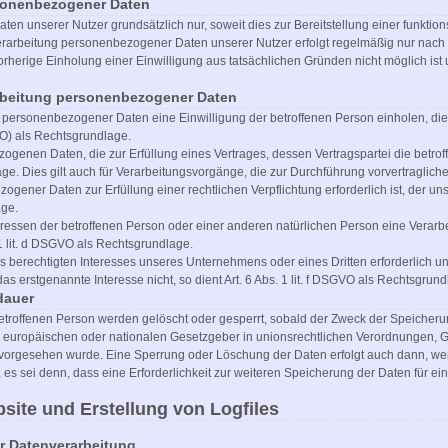
sonenbezogener Daten
en unserer Nutzer grundsätzlich nur, soweit dies zur Bereitstellung einer funktio
 Verarbeitung personenbezogener Daten unserer Nutzer erfolgt regelmäßig nur nac
 vorherige Einholung einer Einwilligung aus tatsächlichen Gründen nicht möglich is
arbeitung personenbezogener Daten
personenbezogener Daten eine Einwilligung der betroffenen Person einholen, dient A
) als Rechtsgrundlage.
enen Daten, die zur Erfüllung eines Vertrages, dessen Vertragspartei die betroffene 
ge. Dies gilt auch für Verarbeitungsvorgänge, die zur Durchführung vorvertraglich
gener Daten zur Erfüllung einer rechtlichen Verpflichtung erforderlich ist, der uns
age.
teressen der betroffenen Person oder einer anderen natürlichen Person eine Vera
 1 lit. d DSGVO als Rechtsgrundlage.
es berechtigten Interesses unseres Unternehmens oder eines Dritten erforderlich 
s erstgenannte Interesse nicht, so dient Art. 6 Abs. 1 lit. f DSGVO als Rechtsgrund
dauer
roffenen Person werden gelöscht oder gesperrt, sobald der Zweck der Speicherun
 europäischen oder nationalen Gesetzgeber in unionsrechtlichen Verordnungen, Ge
t, vorgesehen wurde. Eine Sperrung oder Löschung der Daten erfolgt auch dann, 
, es sei denn, dass eine Erforderlichkeit zur weiteren Speicherung der Daten für e
bsite und Erstellung von Logfiles
 Datenverarbeitung