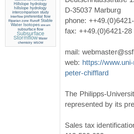
Hillslope hydrology
hillslope hydrology
D-35037 Marburg
intercomparison study
Interflow
preferential flow
phone: ++49.(0)6421
Stable
Riparian zone
Runoff
Water Isotopes
stream
fax: ++49.(0)6421-28
subsurface flow
Subsurface
Stormflow
Water
chemistry
WSOM
mail: webmaster@ssf-
web:
https://www.uni-
peter-chifflard
The Philipps-Universit
represented by its pre
Sales tax identificat