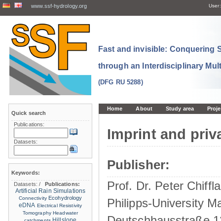
www.ssf-hydrology.org
User:
Fast and invisible: Conquering
through an Interdisciplinary Mul
(DFG RU 5288)
Home
About
Study area
Proje
Quick search
Publications:
Imprint and priv
Datasets:
Publisher:
Keywords:
Prof. Dr. Peter Chiffla
Datasets:
/
Publications:
Artificial Rain Simulations
Ecohydrology
Connectivity
Philipps-University M
eDNA
Electrical Resistivity
Tomography
Headwater
Deutschhausstraße 1
Hillslope
catchments