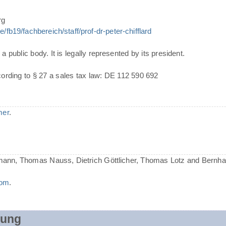
rg
/fb19/fachbereich/staff/prof-dr-peter-chifflard
a public body. It is legally represented by its president.
cording to § 27 a sales tax law: DE 112 590 692
mer
.
mann, Thomas Nauss, Dietrich Göttlicher, Thomas Lotz and Bernh
com
.
rung