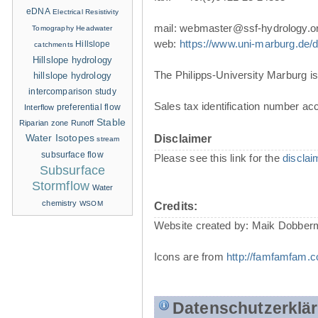
eDNA
Electrical Resistivity
mail: webmaster@ssf-hydrology.o
Tomography
Headwater
web:
https://www.uni-marburg.de/de
Hillslope
catchments
Hillslope hydrology
The Philipps-University Marburg is 
hillslope hydrology
intercomparison study
Sales tax identification number ac
Interflow
preferential flow
Stable
Riparian zone
Runoff
Water Isotopes
Disclaimer
stream
subsurface flow
Please see this link for the
disclai
Subsurface
Stormflow
Water
chemistry
WSOM
Credits:
Website created by: Maik Dobber
Icons are from
http://famfamfam.
Datenschutzerklä