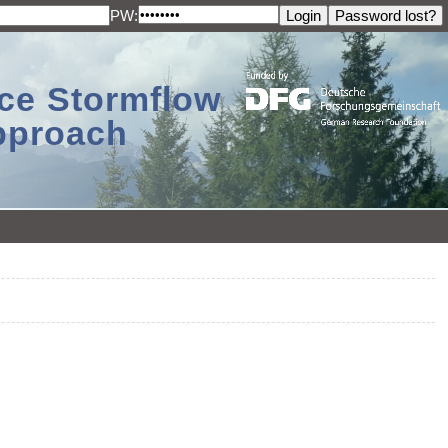
PW:
ace Stormflow
Approach