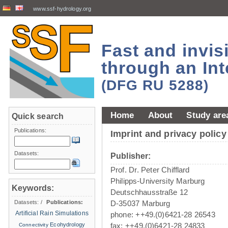
www.ssf-hydrology.org
Fast and invi
through an Int
(DFG RU 5288)
Home
About
Study are
Quick search
Publications:
Imprint and privacy policy
Datasets:
Publisher:
Prof. Dr. Peter Chifflard
Philipps-University Marburg
Keywords:
Deutschhausstraße 12
Datasets:
/
Publications:
D-35037 Marburg
Artificial Rain Simulations
phone: ++49.(0)6421-28 26543
Ecohydrology
fax: ++49.(0)6421-28 24833
Connectivity