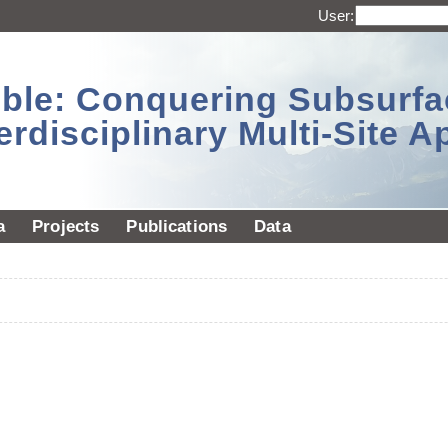
User:
sible: Conquering Subsurf
erdisciplinary Multi-Site 
a
Projects
Publications
Data