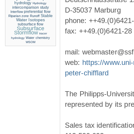
hydrology
Hydrology
intercomparison study
D-35037 Marburg
Interflow
preferential flow
Stable
Riparian zone
Runoff
phone: ++49.(0)6421
Water Isotopes
subsurface flow
Subsurface
fax: ++49.(0)6421-28
Stormflow
tracer
Water chemistry
hydrology
WSOM
mail: webmaster@ssf-
web:
https://www.uni-
peter-chifflard
The Philipps-Universit
represented by its pre
Sales tax identificat