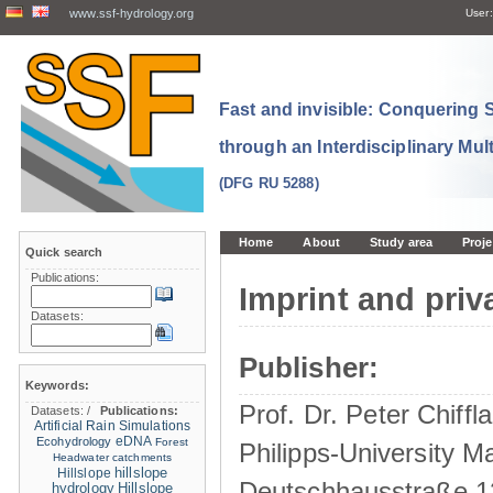
www.ssf-hydrology.org
User:
Fast and invisible: Conquering
through an Interdisciplinary Mul
(DFG RU 5288)
Home
About
Study area
Proje
Quick search
Publications:
Imprint and priv
Datasets:
Publisher:
Keywords:
Prof. Dr. Peter Chiffla
Datasets:
/
Publications:
Artificial Rain Simulations
eDNA
Ecohydrology
Forest
Philipps-University M
Headwater catchments
hillslope
Hillslope
Deutschhausstraße 1
hydrology
Hillslope