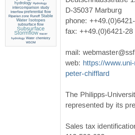
hydrology
Hydrology
intercomparison study
D-35037 Marburg
Interflow
preferential flow
Stable
Riparian zone
Runoff
phone: ++49.(0)6421
Water Isotopes
subsurface flow
Subsurface
fax: ++49.(0)6421-28
Stormflow
tracer
Water chemistry
hydrology
WSOM
mail: webmaster@ssf-
web:
https://www.uni-
peter-chifflard
The Philipps-Universit
represented by its pre
Sales tax identificat