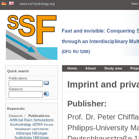
www.ssf-hydrology.org
User:
Fast and invisible: Conquering
through an Interdisciplinary Mul
(DFG RU 5288)
Home
About
Study area
Proje
Quick search
Publications:
Imprint and priv
Datasets:
Publisher:
Keywords:
Prof. Dr. Peter Chiffla
Datasets:
/
Publications:
Artificial Rain Simulations
eDNA
Ecohydrology
Forest
Philipps-University M
Headwater catchments
hillslope
Hillslope
Deutschhausstraße 1
hydrology
Hillslope