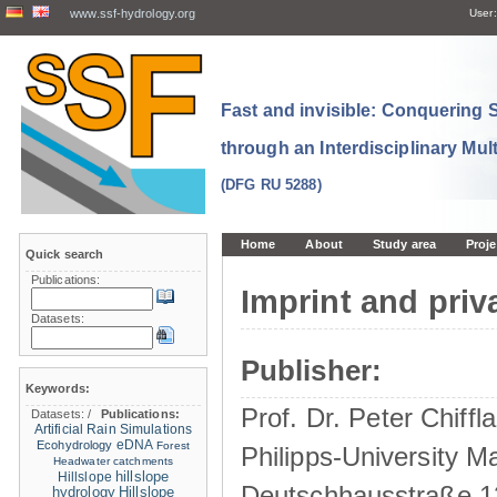
www.ssf-hydrology.org
User:
Fast and invisible: Conquering
through an Interdisciplinary Mul
(DFG RU 5288)
Home
About
Study area
Proje
Quick search
Publications:
Imprint and priv
Datasets:
Publisher:
Keywords:
Prof. Dr. Peter Chiffla
Datasets:
/
Publications:
Artificial Rain Simulations
eDNA
Ecohydrology
Forest
Philipps-University M
Headwater catchments
hillslope
Hillslope
Deutschhausstraße 1
hydrology
Hillslope