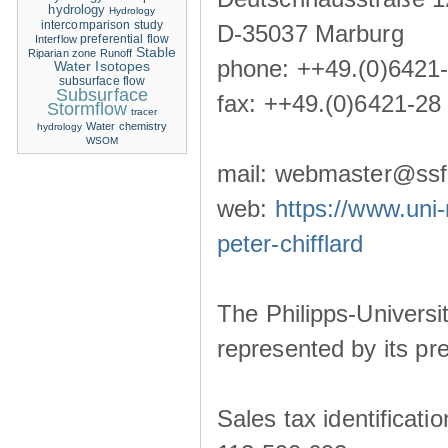
hydrology
Hydrology
intercomparison study
D-35037 Marburg
Interflow
preferential flow
Stable
Riparian zone
Runoff
phone: ++49.(0)6421
Water Isotopes
subsurface flow
Subsurface
fax: ++49.(0)6421-28
Stormflow
tracer
Water chemistry
hydrology
WSOM
mail: webmaster@ssf-
web:
https://www.uni-
peter-chifflard
The Philipps-Universit
represented by its pre
Sales tax identificat