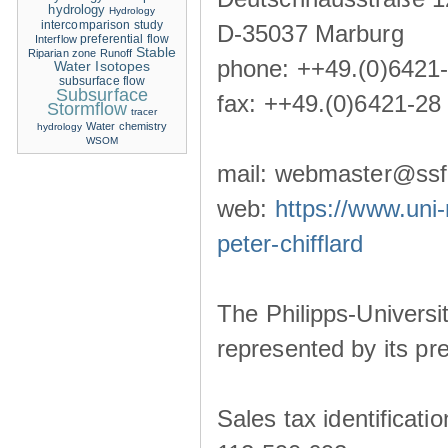
hydrology
Hydrology
intercomparison study
D-35037 Marburg
Interflow
preferential flow
Stable
Riparian zone
Runoff
phone: ++49.(0)6421
Water Isotopes
subsurface flow
Subsurface
fax: ++49.(0)6421-28
Stormflow
tracer
Water chemistry
hydrology
WSOM
mail: webmaster@ssf-
web:
https://www.uni-
peter-chifflard
The Philipps-Universit
represented by its pre
Sales tax identificat