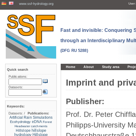
www.ssf-hydrology.org
User:
Fast and invisible: Conquering
through an Interdisciplinary Mul
(DFG RU 5288)
Home
About
Study area
Proje
Quick search
Publications:
Imprint and priv
Datasets:
Publisher:
Keywords:
Prof. Dr. Peter Chiffla
Datasets:
/
Publications:
Artificial Rain Simulations
eDNA
Ecohydrology
Forest
Philipps-University M
Headwater catchments
hillslope
Hillslope
Deutschhausstraße 1
hydrology
Hillslope