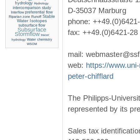
hydrology
Hydrology
intercomparison study
D-35037 Marburg
Interflow
preferential flow
Stable
Riparian zone
Runoff
phone: ++49.(0)6421
Water Isotopes
subsurface flow
Subsurface
fax: ++49.(0)6421-28
Stormflow
tracer
Water chemistry
hydrology
WSOM
mail: webmaster@ssf-
web:
https://www.uni-
peter-chifflard
The Philipps-Universit
represented by its pre
Sales tax identificat