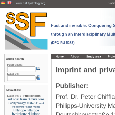
www.ssf-hydrology.org
User:
Fast and invisible: Conquering
through an Interdisciplinary Mul
(DFG RU 5288)
Home
About
Study area
Proje
Quick search
Publications:
Imprint and priv
Datasets:
Publisher:
Keywords:
Prof. Dr. Peter Chiffla
Datasets:
/
Publications:
Artificial Rain Simulations
eDNA
Ecohydrology
Forest
Philipps-University M
Headwater catchments
hillslope
Hillslope
Deutschhausstraße 1
hydrology
Hillslope