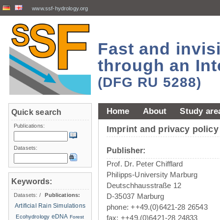
www.ssf-hydrology.org
Fast and invi
through an Int
(DFG RU 5288)
Home
About
Study are
Quick search
Publications:
Imprint and privacy policy
Datasets:
Publisher:
Prof. Dr. Peter Chifflard
Philipps-University Marburg
Keywords:
Deutschhausstraße 12
Datasets:
/
Publications:
D-35037 Marburg
Artificial Rain Simulations
phone: ++49.(0)6421-28 26543
eDNA
Ecohydrology
fax: ++49.(0)6421-28 24833
Forest