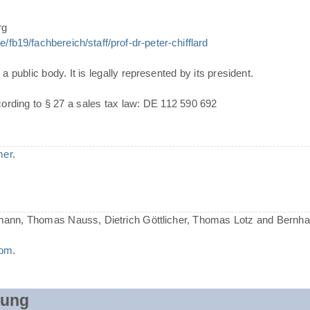
rg
/fb19/fachbereich/staff/prof-dr-peter-chifflard
a public body. It is legally represented by its president.
cording to § 27 a sales tax law: DE 112 590 692
mer
.
mann, Thomas Nauss, Dietrich Göttlicher, Thomas Lotz and Bernh
com
.
rung