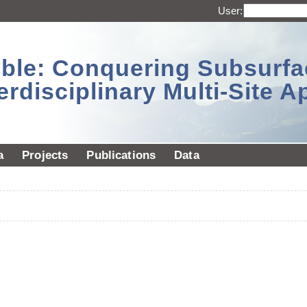
User:
sible: Conquering Subsurf
erdisciplinary Multi-Site 
a
Projects
Publications
Data