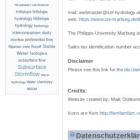
Headwater catchments
hillslope
Hillslope
mail: webmaster@ssf-hydrology.o
hydrology
Hillslope
web:
https://www.uni-marburg.de/de
hydrology
Hydrology
The Philipps-University Marburg is 
intercomparison study
Interflow
preferential flow
Stable
Sales tax identification number ac
Riparian zone
Runoff
Water Isotopes
subsurface flow
Disclaimer
Subsurface
Please see this link for the
disclai
Stormflow
tracer
Water chemistry
hydrology
WSOM
Credits:
Website created by: Maik Dobber
Icons are from
http://famfamfam.
Datenschutzerklä