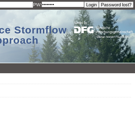
PW:
ace Stormflow
Approach