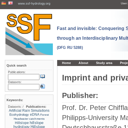
www.ssf-hydrology.org
User:
Fast and invisible: Conquering
through an Interdisciplinary Mul
(DFG RU 5288)
Home
About
Study area
Proje
Quick search
Publications:
Imprint and priv
Datasets:
Publisher:
Keywords:
Prof. Dr. Peter Chiffla
Datasets:
/
Publications:
Artificial Rain Simulations
eDNA
Ecohydrology
Forest
Philipps-University M
Headwater catchments
hillslope
Hillslope
Deutschhausstraße 1
hydrology
Hillslope