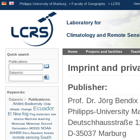
Philipps-University of Marburg
>
Faculty of Geography
>
LCRS
User
Laboratory for
Climatology and Remote Sens
Home
Projects and facilities
Teach
Quick search
Publications:
Imprint and priv
Datasets:
Publisher:
Keywords:
Prof. Dr. Jörg Bendix
Datasets:
/
Publications:
Andes
Biodiversity
Chile
Ecuador
Philipps-University M
climate change
fog
El Nino
Fog detection
low
stratus
Machine learning
Deutschhausstraße 1
Meteosat
Meteosat Second
NOAA-
Generation
MODIS
D-35037 Marburg
AVHRR
Peru
Random forests
remote sensing
South