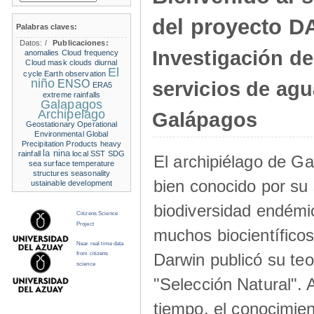
del proyecto 
Palabras claves:
Datos:
/
Publicaciones:
Investigación de
anomalies
Cloud frequency
Cloud mask
clouds
diurnal
El
cycle
Earth observation
niño
ENSO
servicios de agu
ERA5
extreme rainfalls
Galapagos
Archipelago
Galápagos
Geostationary Operational
Environmental
Global
Precipitation Products
heavy
la nina
rainfall
local SST
SDG
El archipiélago de G
sea surface temperature
structures
seasonality
bien conocido por su 
ustainable development
biodiversidad endémic
Citizens Science
Project
muchos biocientífico
Near real time data
Darwin publicó su teo
from citizens
science
"Selección Natural".
tiempo, el conocimien