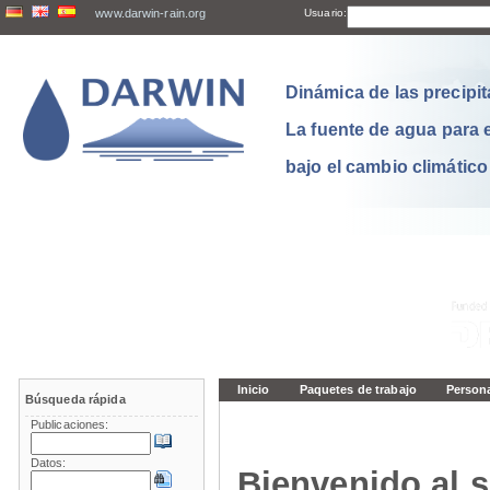
www.darwin-rain.org
Usuario:
Dinámica de las precipit
La fuente de agua para 
bajo el cambio climático
Inicio
Paquetes de trabajo
Person
Búsqueda rápida
Publicaciones:
Datos:
Bienvenido al s