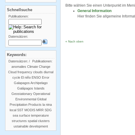
Bitte wählen Sie einen Unterpunkt im Men
Schnellsuche
General Information
Hier finden Sie allgemeine Inform
Publikationen:
Datensätzen:
« Nach oben
Keywords:
Datensätzen:
/
Publikationen:
anomalies
Climate Change
Cloud frequency
clouds
diurnal
cycle
El niño
ENSO
Error
Galapagos Archipelago
Galápagos Islands
Geostationary Operational
Environmental
Global
Precipitation Products
la nina
local SST
MODIS
MRR
SDG
sea surface temperature
structures
spatial clusters
ustainable development