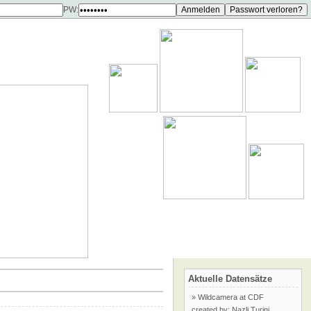
PW:
Aktuelle Datensätze
» Wildcamera at CDF
created by: Nazli Turini