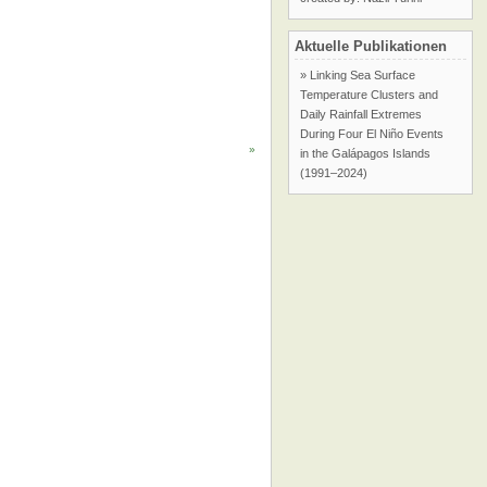
Aktuelle Publikationen
» Linking Sea Surface
Temperature Clusters and
Daily Rainfall Extremes
During Four El Niño Events
»
in the Galápagos Islands
(1991–2024)