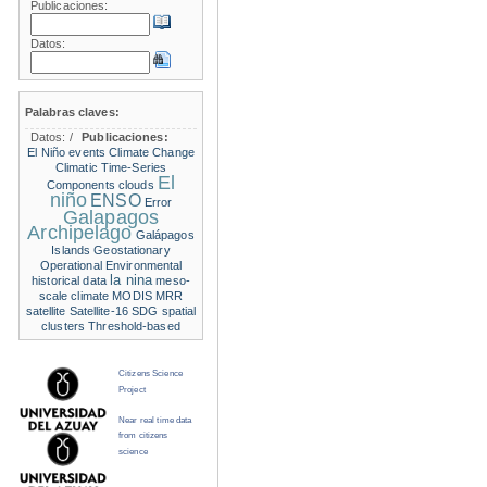
Publicaciones:
Datos:
Palabras claves:
Datos:
/
Publicaciones:
El Niño events
Climate Change
Climatic Time-Series
El
Components
clouds
niño
ENSO
Error
Galapagos
Archipelago
Galápagos
Islands
Geostationary
Operational Environmental
la nina
historical data
meso-
scale climate
MODIS
MRR
satellite
Satellite-16
SDG
spatial
clusters
Threshold-based
Citizens Science
Project
Near real time data
from citizens
science