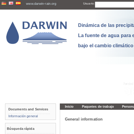
www.darwin-rain.org
Usuario:
Dinámica de las precipit
La fuente de agua para 
bajo el cambio climático
Inicio
Paquetes de trabajo
Person
Documents and Services
Información general
General information
Búsqueda rápida