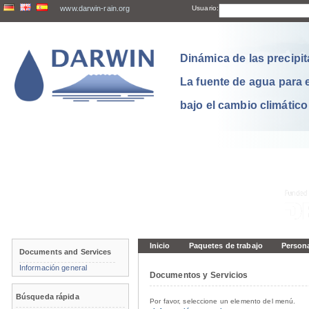
www.darwin-rain.org
Usuario:
Dinámica de las precipit
La fuente de agua para 
bajo el cambio climático
Inicio
Paquetes de trabajo
Person
Documents and Services
Información general
Documentos y Servicios
Búsqueda rápida
Por favor, seleccione un elemento del menú.