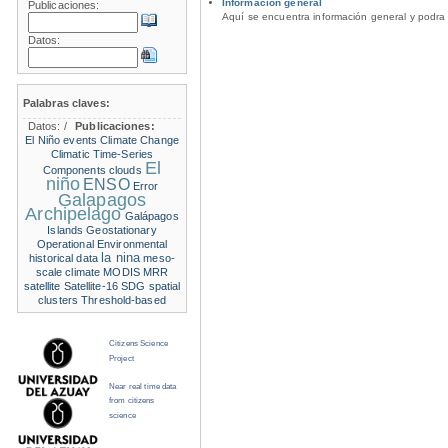
Información general
Publicaciones:
Aquí se encuentra información general y podra 
Datos:
Palabras claves:
Datos:
/
Publicaciones:
El Niño events
Climate Change
Climatic Time-Series
El
Components
clouds
niño
ENSO
Error
Galapagos
Archipelago
Galápagos
Islands
Geostationary
Operational Environmental
la nina
historical data
meso-
scale climate
MODIS
MRR
satellite
Satellite-16
SDG
spatial
clusters
Threshold-based
Citizens Science
Project
Near real time data
from citizens
science