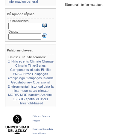
Información general
General information
Búsqueda rápida
Publicaciones:
Datos:
Palabras claves:
Datos:
/
Publicaciones:
El Niño events
Climate Change
Climatic Time-Series
Components
clouds
El niño
ENSO
Error
Galapagos
Archipelago
Galápagos Islands
Geostationary Operational
Environmental
historical data
la
nina
meso-scale climate
MODIS
MRR
satellite
Satellite-
16
SDG
spatial clusters
Threshold-based
Citizens Science
Project
Near real time data
from citizens