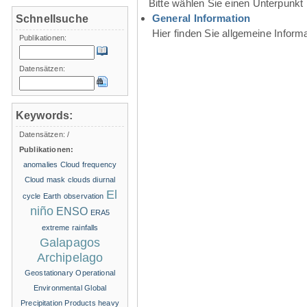
Bitte wählen Sie einen Unterpunkt
General Information
Schnellsuche
Hier finden Sie allgemeine Infor
Publikationen:
Datensätzen:
Keywords:
Datensätzen:
/
Publikationen:
anomalies
Cloud frequency
Cloud mask
clouds
diurnal
El
cycle
Earth observation
niño
ENSO
ERA5
extreme rainfalls
Galapagos
Archipelago
Geostationary Operational
Environmental
Global
Precipitation Products
heavy