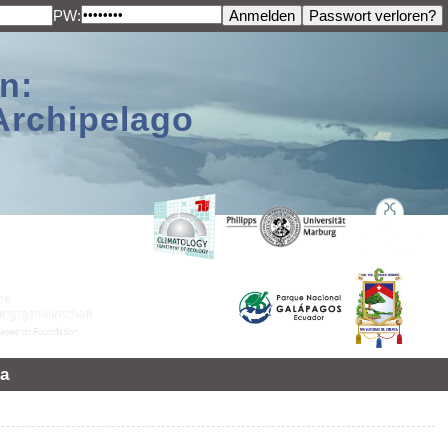
PW:
n:
Archipelago
a