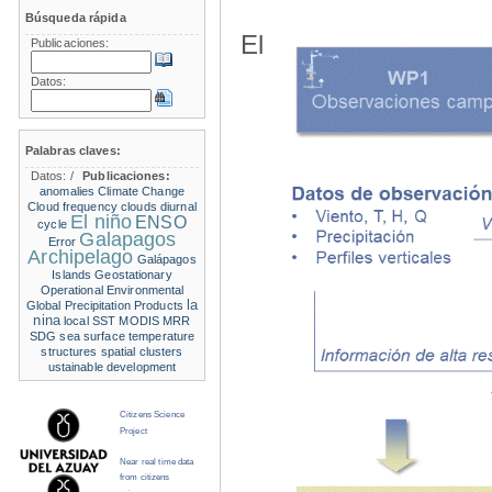
Búsqueda rápida
El
Publicaciones:
Datos:
Palabras claves:
Datos:
/
Publicaciones:
anomalies
Climate Change
Cloud frequency
clouds
diurnal
El niño
ENSO
cycle
Galapagos
Error
Archipelago
Galápagos
Islands
Geostationary
Operational Environmental
la
Global Precipitation Products
nina
local SST
MODIS
MRR
SDG
sea surface temperature
structures
spatial clusters
ustainable development
Citizens Science
Project
Near real time data
from citizens