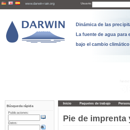
www.darwin-rain.org
Usuario:
Dinámica de las precipit
La fuente de agua para 
bajo el cambio climático
Inicio
Paquetes de trabajo
Person
Búsqueda rápida
Publicaciones:
Pie de imprenta 
Datos: