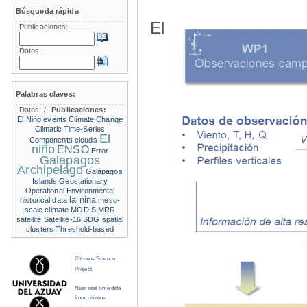
Búsqueda rápida
El
Publicaciones:
Datos:
Palabras claves:
Datos:
/
Publicaciones:
El Niño events
Climate Change
Climatic Time-Series
El
Components
clouds
niño
ENSO
Error
Galapagos
Archipelago
Galápagos
Islands
Geostationary
Operational Environmental
la nina
historical data
meso-
scale climate
MODIS
MRR
satellite
Satellite-16
SDG
spatial
clusters
Threshold-based
Citizens Science
Project
Near real time data
from citizens