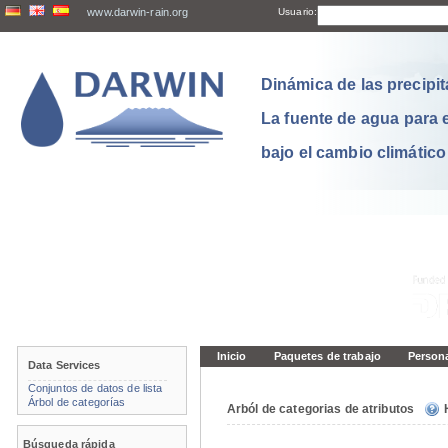
www.darwin-rain.org
Usuario:
Dinámica de las precipit
La fuente de agua para 
bajo el cambio climático
Inicio
Paquetes de trabajo
Person
Data Services
Conjuntos de datos de lista
Árbol de categorías
Arból de categorias de atributos
Búsqueda rápida