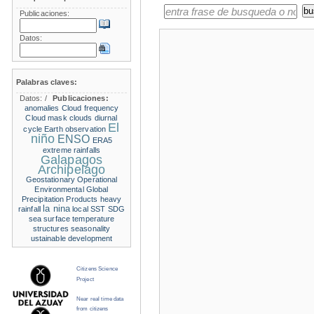
Publicaciones:
Datos:
Palabras claves:
Datos:
/
Publicaciones:
anomalies
Cloud frequency
Cloud mask
clouds
diurnal
El
cycle
Earth observation
niño
ENSO
ERA5
extreme rainfalls
Galapagos
Archipelago
Geostationary Operational
Environmental
Global
Precipitation Products
heavy
la nina
rainfall
local SST
SDG
sea surface temperature
structures
seasonality
ustainable development
Citizens Science
Project
Near real time data
from citizens