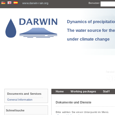
www.darwin-rain.org
Benutzer:
Dynamics of precipitation
The water source for th
under climate change
Home
Working packages
Staff
Documents and Services
General Information
Dokumente und Dienste
Schnellsuche
Bitte wählen Sie einen Unterpunkt im Menü.