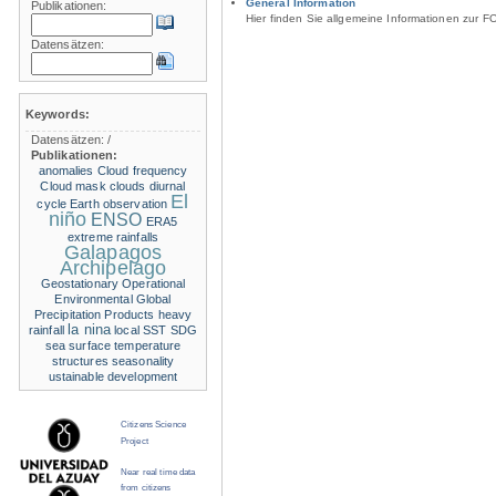
General Information
Publikationen:
Hier finden Sie allgemeine Informationen zur F
Datensätzen:
Keywords:
Datensätzen:
/
Publikationen:
anomalies
Cloud frequency
Cloud mask
clouds
diurnal
El
cycle
Earth observation
niño
ENSO
ERA5
extreme rainfalls
Galapagos
Archipelago
Geostationary Operational
Environmental
Global
Precipitation Products
heavy
la nina
rainfall
local SST
SDG
sea surface temperature
structures
seasonality
ustainable development
Citizens Science
Project
Near real time data
from citizens