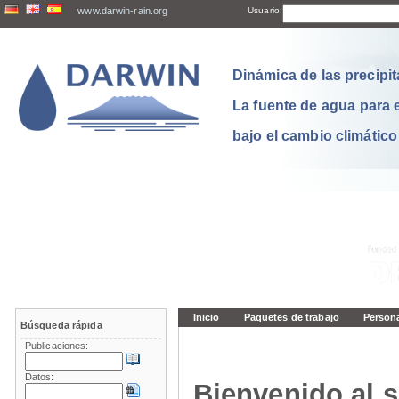
www.darwin-rain.org
Usuario:
Dinámica de las precipit
La fuente de agua para 
bajo el cambio climático
Inicio
Paquetes de trabajo
Person
Búsqueda rápida
Publicaciones:
Datos:
Bienvenido al s