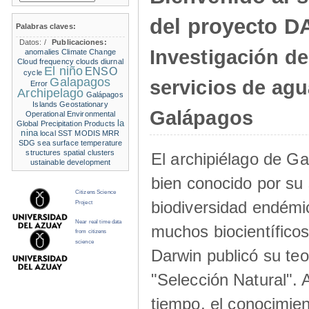
del proyecto 
Palabras claves:
Datos:
/
Publicaciones:
Investigación de
anomalies
Climate Change
Cloud frequency
clouds
diurnal
El niño
ENSO
cycle
Galapagos
servicios de agu
Error
Archipelago
Galápagos
Islands
Geostationary
Galápagos
Operational Environmental
la
Global Precipitation Products
nina
local SST
MODIS
MRR
SDG
sea surface temperature
structures
spatial clusters
El archipiélago de G
ustainable development
bien conocido por su 
Citizens Science
biodiversidad endémic
Project
Near real time data
muchos biocientífico
from citizens
science
Darwin publicó su teo
"Selección Natural".
tiempo, el conocimien