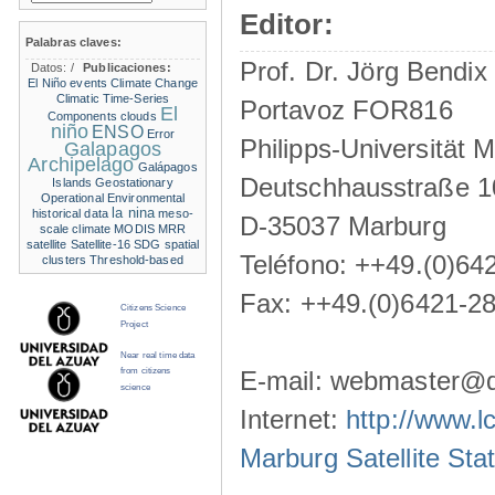
Editor:
Palabras claves:
Prof. Dr. Jörg Bendix
Datos:
/
Publicaciones:
El Niño events
Climate Change
Climatic Time-Series
Portavoz FOR816
El
Components
clouds
niño
ENSO
Error
Philipps-Universität 
Galapagos
Archipelago
Galápagos
Deutschhausstraße 1
Islands
Geostationary
Operational Environmental
la nina
historical data
meso-
D-35037 Marburg
scale climate
MODIS
MRR
satellite
Satellite-16
SDG
spatial
Teléfono: ++49.(0)64
clusters
Threshold-based
Fax: ++49.(0)6421-2
Citizens Science
Project
Near real time data
from citizens
E-mail: webmaster@d
science
Internet:
http://www.l
Marburg Satellite Sta