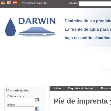
www.darwin-rain.org
Usuario:
Dinámica de las precipit
La fuente de agua para 
bajo el cambio climático
Inicio
Paquetes de trabajo
Person
Búsqueda rápida
Publicaciones:
Pie de imprenta 
Datos: