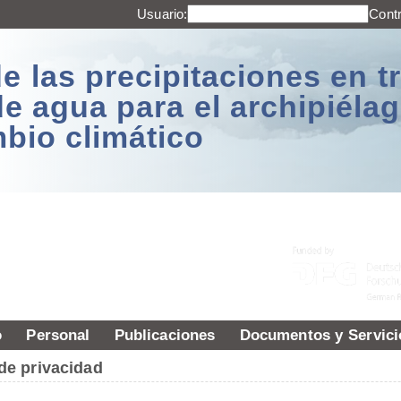
Usuario:
Cont
e las precipitaciones en t
de agua para el archipiél
mbio climático
o
Personal
Publicaciones
Documentos y Servici
 de privacidad