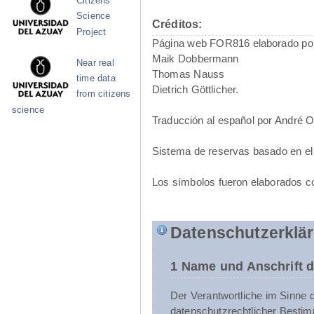
Citizens
Science
Créditos:
Project
Página web FOR816 elaborado po
Maik Dobbermann
Near real
Thomas Nauss
time data
Dietrich Göttlicher.
from citizens
science
Traducción al español por André 
Sistema de reservas basado en el
Los símbolos fueron elaborados c
Datenschutzerklä
1 Name und Anschrift d
Der Verantwortliche im Sinne 
datenschutzrechtlicher Bestim