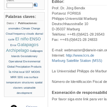
Datos:
Editor:
Prof. Dr. Jörg Bendix
Portavoz FOR816
Palabras claves:
Philipps-Universität Marburg
Datos:
/
Publicaciones:
Deutschhausstraße 10
anomalies
Climate Change
D-35037 Marburg
Cloud frequency
clouds
diurnal
Teléfono: ++49.(0)6421-28 26543
El niño
ENSO
Fax: ++49.(0)6421-28 24833
cycle
Galapagos
Error
Archipelago
E-mail: webmaster@darwin-rain.o
Galápagos
Internet:
http://www.lcrs.de
Islands
Geostationary
Marburg Satellite Station (MSS)
Operational Environmental
Global Precipitation Products
La Universidad Philipps de Marbur
la nina
local SST
MODIS
MRR
SDG
sea surface
Número de Identificación Fiscal d
temperature structures
spatial
clusters
ustainable
Exoneración de responsabili
development
Por favor siga este link para ver l