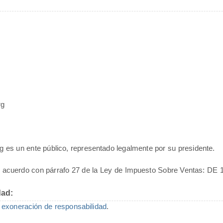
rg
g es un ente público, representado legalmente por su presidente.
e acuerdo con párrafo 27 de la Ley de Impuesto Sobre Ventas: DE 
dad:
a
exoneración de responsabilidad
.