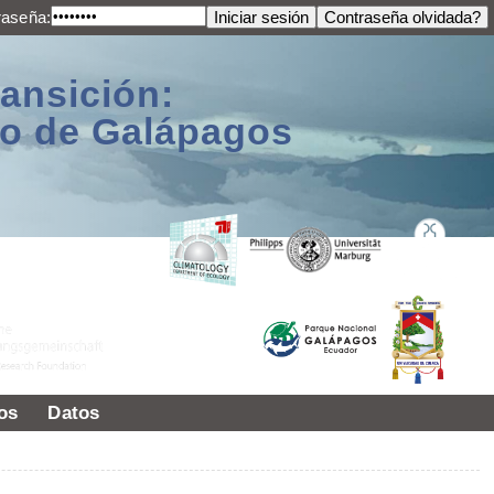
raseña:
ransición:
ago de Galápagos
os
Datos