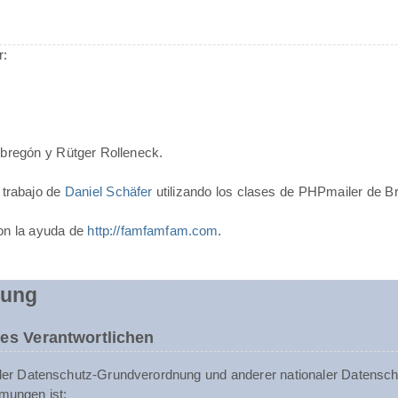
r:
Obregón y Rütger Rolleneck.
 trabajo de
Daniel Schäfer
utilizando los clases de PHPmailer de B
on la ayuda de
http://famfamfam.com
.
rung
es Verantwortlichen
der Datenschutz-Grundverordnung und anderer nationaler Datenschu
mungen ist: