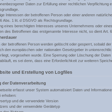
enbezogener Daten zur Erfüllung einer rechtlichen Verpflichtung erf
sgrundlage.
tige Interessen der betroffenen Person oder einer anderen natürli
. 6 Abs. 1 lit. d DSGVO als Rechtsgrundlage.
ng eines berechtigten Interesses unseres Unternehmens oder eines 
n des Betroffenen das erstgenannte Interesse nicht, so dient Art. 6
herdauer
er betroffenen Person werden gelöscht oder gesperrt, sobald der 
rch den europäischen oder nationalen Gesetzgeber in unionsrechtli
erliegt, vorgesehen wurde. Eine Sperrung oder Löschung der Daten
abläuft, es sei denn, dass eine Erforderlichkeit zur weiteren Speic
bsite und Erstellung von Logfiles
 der Datenverarbeitung
rnetseite erfasst unser System automatisiert Daten und Informat
i erhoben:
sertyp und die verwendete Version
zers und der verwendete Gerätetyp
er des Nutzers