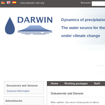
www.darwin-rain.org
Benutzer:
Dynamics of precipitation
The water source for th
under climate change
Home
Working packages
Staff
Documents and Services
General Information
Dokumente und Dienste
Schnellsuche
Bitte wählen Sie einen Unterpunkt im Menü.