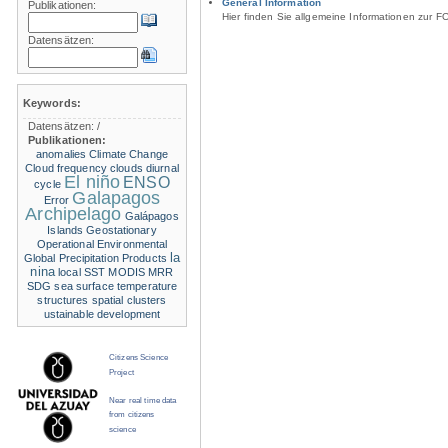
General Information
Publikationen:
Hier finden Sie allgemeine Informationen zur F
Datensätzen:
Keywords:
Datensätzen:
/
Publikationen:
anomalies
Climate Change
Cloud frequency
clouds
diurnal
El niño
ENSO
cycle
Galapagos
Error
Archipelago
Galápagos
Islands
Geostationary
Operational Environmental
la
Global Precipitation Products
nina
local SST
MODIS
MRR
SDG
sea surface temperature
structures
spatial clusters
ustainable development
Citizens Science
Project
Near real time data
from citizens
science