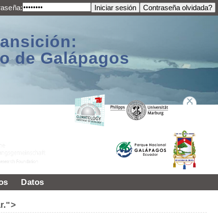
raseña:
ransición:
ago de Galápagos
os
Datos
r.">