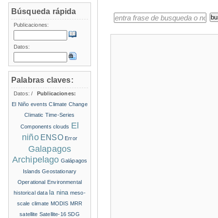
Búsqueda rápida
Publicaciones:
Datos:
Palabras claves:
Datos:
/
Publicaciones:
El Niño events
Climate Change
Climatic Time-Series
El
Components
clouds
niño
ENSO
Error
Galapagos
Archipelago
Galápagos
Islands
Geostationary
Operational Environmental
la nina
historical data
meso-
scale climate
MODIS
MRR
satellite
Satellite-16
SDG