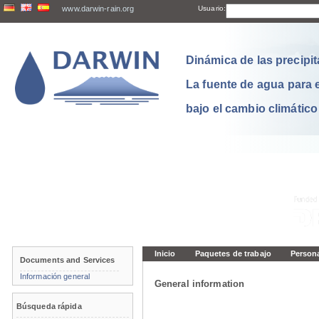
www.darwin-rain.org
Usuario:
Dinámica de las precipit
La fuente de agua para 
bajo el cambio climático
Inicio
Paquetes de trabajo
Person
Documents and Services
Información general
General information
Búsqueda rápida