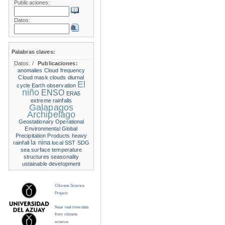
Publicaciones:
Datos:
Palabras claves:
Datos:
/
Publicaciones:
anomalies
Cloud frequency
Cloud mask
clouds
diurnal
El
cycle
Earth observation
niño
ENSO
ERA5
extreme rainfalls
Galapagos
Archipelago
Geostationary Operational
Environmental
Global
Precipitation Products
heavy
la nina
rainfall
local SST
SDG
sea surface temperature
structures
seasonality
ustainable development
Citizens Science
Project
Near real time data
from citizens
science