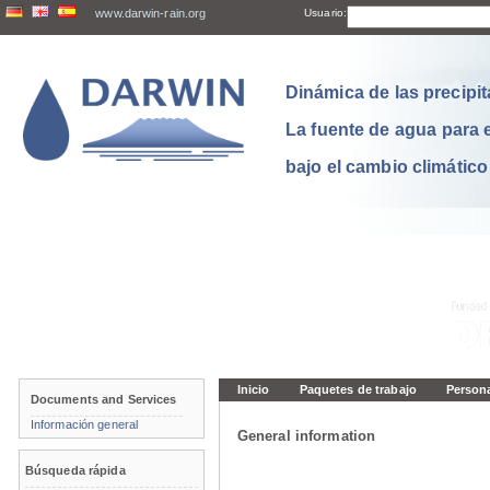
www.darwin-rain.org
Usuario:
Dinámica de las precipit
La fuente de agua para 
bajo el cambio climático
Inicio
Paquetes de trabajo
Person
Documents and Services
Información general
General information
Búsqueda rápida