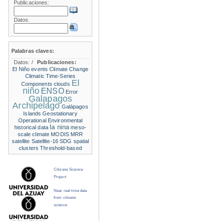
Publicaciones:
Datos:
Palabras claves:
Datos:
/
Publicaciones:
El Niño events
Climate Change
Climatic Time-Series
El
Components
clouds
niño
ENSO
Error
Galapagos
Archipelago
Galápagos
Islands
Geostationary
Operational Environmental
la nina
historical data
meso-
scale climate
MODIS
MRR
satellite
Satellite-16
SDG
spatial
clusters
Threshold-based
Citizens Science
Project
Near real time data
from citizens
science