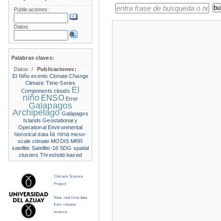
Publicaciones:
Datos:
Palabras claves:
Datos:
/
Publicaciones:
El Niño events
Climate Change
Climatic Time-Series
El
Components
clouds
niño
ENSO
Error
Galapagos
Archipelago
Galápagos
Islands
Geostationary
Operational Environmental
la nina
historical data
meso-
scale climate
MODIS
MRR
satellite
Satellite-16
SDG
spatial
clusters
Threshold-based
Citizens Science
Project
Near real time data
from citizens
science