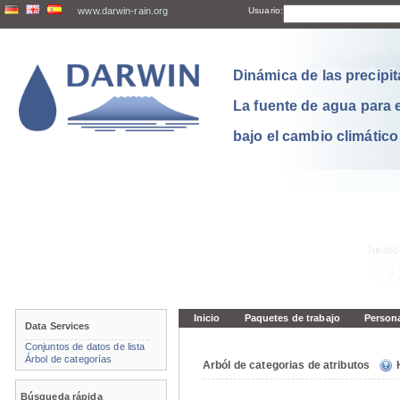
www.darwin-rain.org
Usuario:
Dinámica de las precipit
La fuente de agua para 
bajo el cambio climático
Inicio
Paquetes de trabajo
Person
Data Services
Conjuntos de datos de lista
Árbol de categorías
Arból de categorias de atributos
Búsqueda rápida