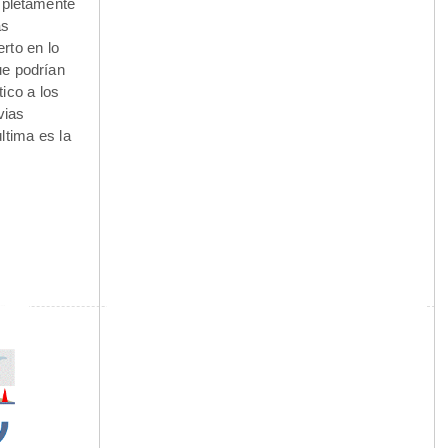
mpletamente
as
rto en lo
ue podrían
ico a los
vias
ltima es la