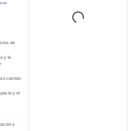
icios de
a y la
e
turo cambio
pacio y el
tación y