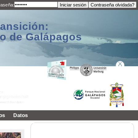
raseña:
ransición:
ago de Galápagos
os
Datos