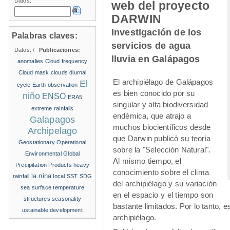
Datos:
web del proyecto
DARWIN
Investigación de los
Palabras claves:
servicios de agua
Datos:
/
Publicaciones:
lluvia en Galápagos
anomalies
Cloud frequency
Cloud mask
clouds
diurnal
El archipiélago de Galápagos
El
cycle
Earth observation
es bien conocido por su
niño
ENSO
ERA5
singular y alta biodiversidad
extreme rainfalls
endémica, que atrajo a
Galapagos
muchos biocientíficos desde
Archipelago
que Darwin publicó su teoría
Geostationary Operational
sobre la "Selección Natural".
Environmental
Global
Al mismo tiempo, el
Precipitation Products
heavy
conocimiento sobre el clima
la nina
rainfall
local SST
SDG
del archipiélago y su variación
sea surface temperature
en el espacio y el tiempo son
structures
seasonality
bastante limitados. Por lo tanto, e
ustainable development
archipiélago.