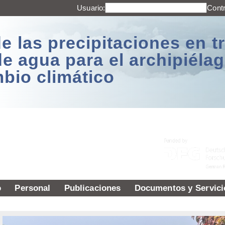
Usuario:
Cont
e las precipitaciones en t
de agua para el archipiél
mbio climático
o
Personal
Publicaciones
Documentos y Servici