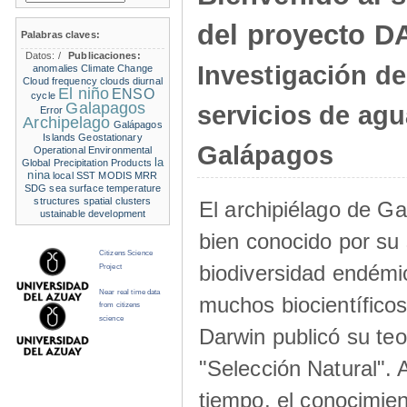
del proyecto 
Palabras claves:
Datos:
/
Publicaciones:
Investigación de
anomalies
Climate Change
Cloud frequency
clouds
diurnal
El niño
ENSO
cycle
Galapagos
servicios de agu
Error
Archipelago
Galápagos
Islands
Geostationary
Galápagos
Operational Environmental
la
Global Precipitation Products
nina
local SST
MODIS
MRR
SDG
sea surface temperature
structures
spatial clusters
El archipiélago de G
ustainable development
bien conocido por su 
Citizens Science
biodiversidad endémic
Project
Near real time data
muchos biocientífico
from citizens
science
Darwin publicó su teo
"Selección Natural".
tiempo, el conocimien