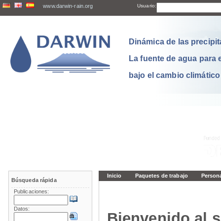
www.darwin-rain.org
Usuario:
Dinámica de las precipit
La fuente de agua para 
bajo el cambio climático
Inicio
Paquetes de trabajo
Person
Búsqueda rápida
Publicaciones:
Datos:
Bienvenido al s