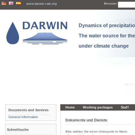
www.darwin-rain.org
Benutzer:
Dynamics of precipitation
The water source for th
under climate change
Home
Working packages
Staff
Documents and Services
General Information
Dokumente und Dienste
Schnellsuche
Bitte wählen Sie einen Unterpunkt im Menü.