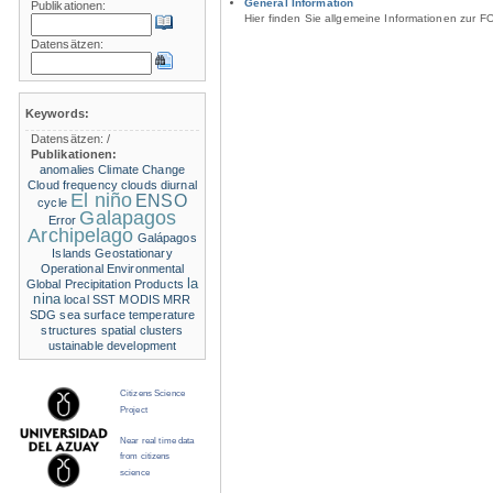
General Information
Publikationen:
Hier finden Sie allgemeine Informationen zur F
Datensätzen:
Keywords:
Datensätzen:
/
Publikationen:
anomalies
Climate Change
Cloud frequency
clouds
diurnal
El niño
ENSO
cycle
Galapagos
Error
Archipelago
Galápagos
Islands
Geostationary
Operational Environmental
la
Global Precipitation Products
nina
local SST
MODIS
MRR
SDG
sea surface temperature
structures
spatial clusters
ustainable development
Citizens Science
Project
Near real time data
from citizens
science