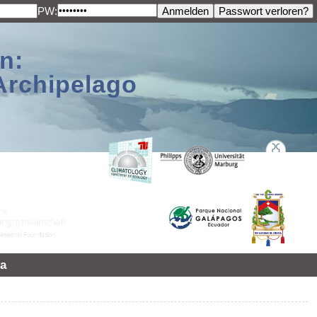
PW:
n:
Archipelago
a