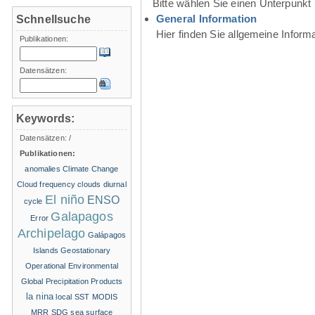
Bitte wählen Sie einen Unterpunkt
General Information
Schnellsuche
Hier finden Sie allgemeine Infor
Publikationen:
Datensätzen:
Keywords:
Datensätzen:
/
Publikationen:
anomalies
Climate Change
Cloud frequency
clouds
diurnal
El niño
ENSO
cycle
Galapagos
Error
Archipelago
Galápagos
Islands
Geostationary
Operational Environmental
Global Precipitation Products
la nina
local SST
MODIS
MRR
SDG
sea surface