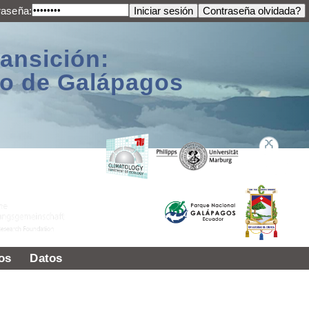
raseña:
ransición:
ago de Galápagos
os
Datos