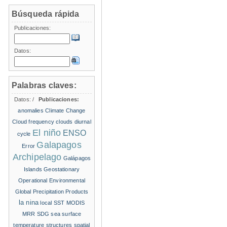
Búsqueda rápida
Publicaciones:
Datos:
Palabras claves:
Datos:
/
Publicaciones:
anomalies
Climate Change
Cloud frequency
clouds
diurnal
El niño
ENSO
cycle
Galapagos
Error
Archipelago
Galápagos
Islands
Geostationary
Operational Environmental
Global Precipitation Products
la nina
local SST
MODIS
MRR
SDG
sea surface
temperature structures
spatial