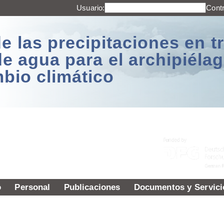
Usuario:
Cont
e las precipitaciones en t
de agua para el archipiél
mbio climático
o
Personal
Publicaciones
Documentos y Servici