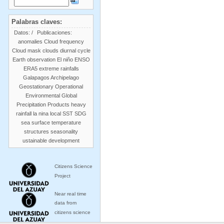
Palabras claves:
Datos:
/
Publicaciones:
anomalies
Cloud frequency
Cloud mask
clouds
diurnal cycle
Earth observation
El niño
ENSO
ERA5
extreme rainfalls
Galapagos Archipelago
Geostationary Operational
Environmental
Global
Precipitation Products
heavy
rainfall
la nina
local SST
SDG
sea surface temperature
structures
seasonality
ustainable development
Citizens Science
Project
Near real time
data from
citizens science