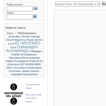
Publicaciones:
Datos:
Palabras claves:
Datos:
/
Publicaciones:
anomalies
Climate Change
Cloud frequency
clouds
diurnal
El niño
ENSO
cycle
Galapagos
Error
Archipelago
Galápagos
Islands
Geostationary
Operational Environmental
la
Global Precipitation Products
nina
local SST
MODIS
MRR
SDG
sea surface temperature
structures
spatial clusters
ustainable development
Citizens Science
Project
Near real time data
from citizens
science