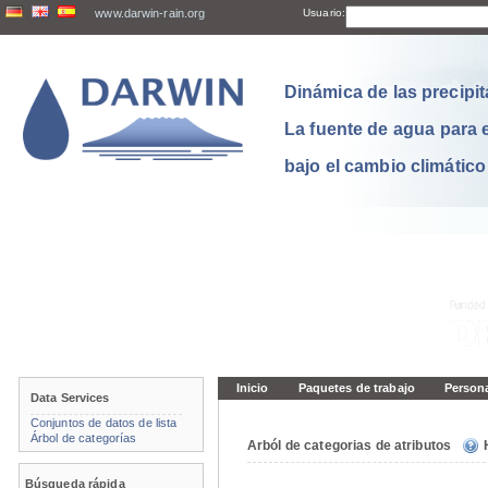
www.darwin-rain.org
Usuario:
Dinámica de las precipit
La fuente de agua para 
bajo el cambio climático
Inicio
Paquetes de trabajo
Person
Data Services
Conjuntos de datos de lista
Árbol de categorías
Arból de categorias de atributos
Búsqueda rápida