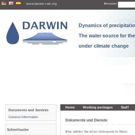
www.darwin-rain.org
Benutzer:
Dynamics of precipitation
The water source for th
under climate change
Home
Working packages
Staff
Documents and Services
General Information
Dokumente und Dienste
Schnellsuche
Bitte wählen Sie einen Unterpunkt im Menü.