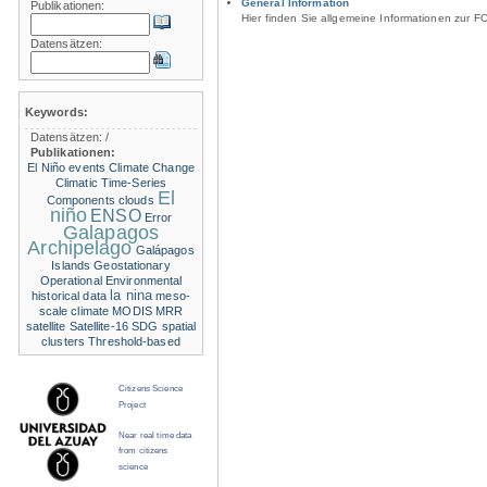
General Information
Publikationen:
Hier finden Sie allgemeine Informationen zur F
Datensätzen:
Keywords:
Datensätzen:
/
Publikationen:
El Niño events
Climate Change
Climatic Time-Series
El
Components
clouds
niño
ENSO
Error
Galapagos
Archipelago
Galápagos
Islands
Geostationary
Operational Environmental
la nina
historical data
meso-
scale climate
MODIS
MRR
satellite
Satellite-16
SDG
spatial
clusters
Threshold-based
Citizens Science
Project
Near real time data
from citizens
science