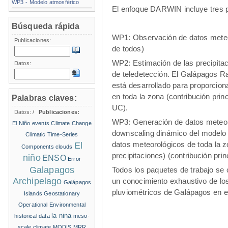
WP3 - Modelo atmosférico
El enfoque DARWIN incluye tres p
Búsqueda rápida
WP1: Observación de datos meteo
Publicaciones:
de todos)
WP2: Estimación de las precipita
Datos:
de teledetección. El Galápagos Ra
está desarrollado para proporciona
en toda la zona (contribución pri
Palabras claves:
UC).
Datos:
/
Publicaciones:
WP3: Generación de datos meteor
El Niño events
Climate Change
downscaling dinámico del modelo
Climatic Time-Series
datos meteorológicos de toda la z
El
Components
clouds
precipitaciones) (contribución pri
niño
ENSO
Error
Galapagos
Todos los paquetes de trabajo se
Archipelago
un conocimiento exhaustivo de los
Galápagos
pluviométricos de Galápagos en el
Islands
Geostationary
Operational Environmental
la nina
historical data
meso-
scale climate
MODIS
MRR