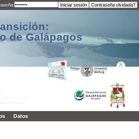
raseña:
ransición:
ago de Galápagos
os
Datos