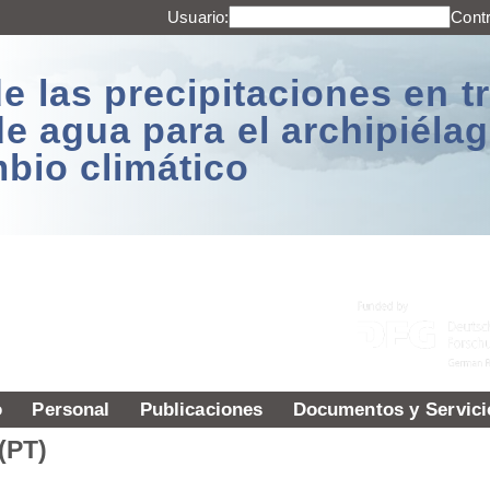
Usuario:
Cont
e las precipitaciones en t
de agua para el archipiél
mbio climático
o
Personal
Publicaciones
Documentos y Servici
(PT)