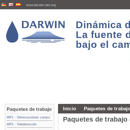
www.darwin-rain.org
Dinámica d
La fuente 
bajo el ca
Inicio
Paquetes de trabaj
Paquetes de trabajo
WP1 - Observaciones campo
Paquetes de trabajo 
WP2 - Teledetección