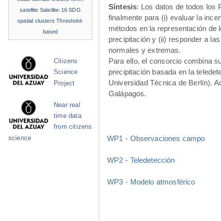
Síntesis
: Los datos de todos los
satellite
Satellite-16
SDG
finalmente para (i) evaluar la ince
spatial clusters
Threshold-
métodos en la representación de l
based
precipitación y (ii) responder a la
normales y extremas.
Para ello, el consorcio combina s
Citizens
precipitación basada en la teled
Science
Universidad Técnica de Berlín). A
Project
Galápagos.
Near real
time data
from citizens
WP1 - Observaciones campo
science
WP2 - Teledetección
WP3 - Modelo atmosférico