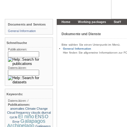
Home
Working packages
Staff
Documents and Services
General Information
Dokumente und Dienste
Schnellsuche
Bitte wählen Sie einen Unterpunkt im Menü.
General Information
Publikationen:
Hier finden Sie allgemeine Informationen zur F
Datensätzen:
Keywords:
Datensätzen:
/
Publikationen:
anomalies
Climate Change
Cloud frequency
clouds
diurnal
El niño
ENSO
cycle
Galapagos
Error
Archipelago
Galápagos