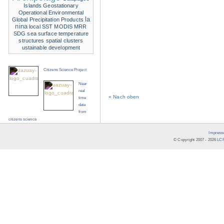
Islands
Geostationary
Operational Environmental
la
Global Precipitation Products
nina
local SST
MODIS
MRR
SDG
sea surface temperature
structures
spatial clusters
ustainable development
Citizens Science Project
Near
real
« Nach oben
time
data
from
citizens science
Impress
© Copyright 2007 -
2026
LCR